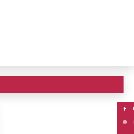
Search
for:
Search Button